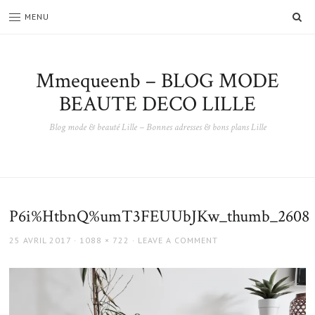
SE
MENU
Mmequeenb – BLOG MODE
BEAUTE DECO LILLE
Blog mode & beauté Lille – Bonnes adresses & bons plans Lille
P6i%HtbnQ%umT3FEUUbJKw_thumb_2608
POSTED
FULL
25 AVRIL 2017
1088 × 722
LEAVE A COMMENT
ON
SIZE