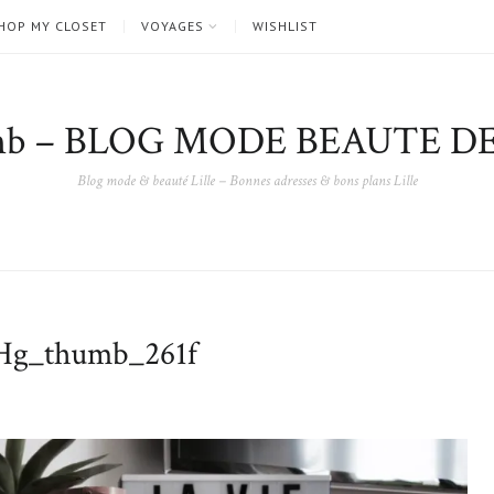
HOP MY CLOSET
VOYAGES
WISHLIST
nb – BLOG MODE BEAUTE DE
Blog mode & beauté Lille – Bonnes adresses & bons plans Lille
g_thumb_261f