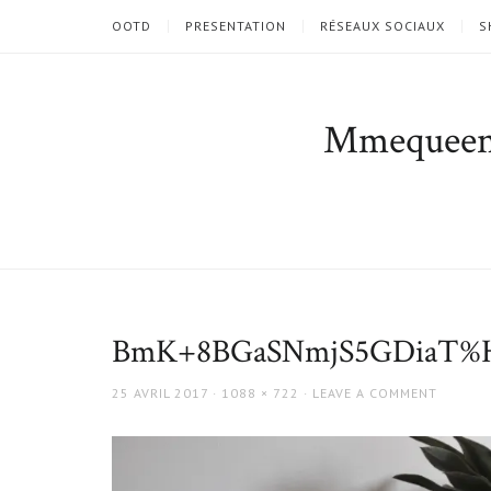
OOTD
PRESENTATION
RÉSEAUX SOCIAUX
S
Mmequee
BmK+8BGaSNmjS5GDiaT%H
POSTED
FULL
25 AVRIL 2017
1088 × 722
LEAVE A COMMENT
ON
SIZE