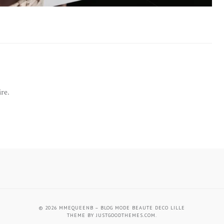
re.
© 2026
MMEQUEENB – BLOG MODE BEAUTE DECO LILLE
THEME BY
JUSTGOODTHEMES.COM
.