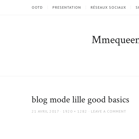
OOTD
PRESENTATION
RÉSEAUX SOCIAUX
S
Mmequee
blog mode lille good basics
POSTED
FULL
21 AVRIL 2017
1920 × 1282
LEAVE A COMMENT
ON
SIZE