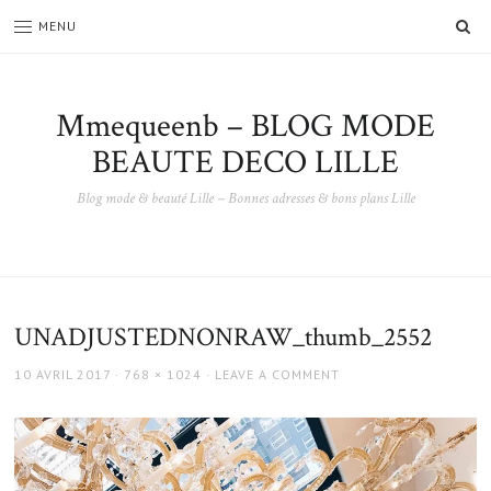
SE
MENU
Mmequeenb – BLOG MODE
BEAUTE DECO LILLE
Blog mode & beauté Lille – Bonnes adresses & bons plans Lille
UNADJUSTEDNONRAW_thumb_2552
POSTED
FULL
10 AVRIL 2017
768 × 1024
LEAVE A COMMENT
ON
SIZE