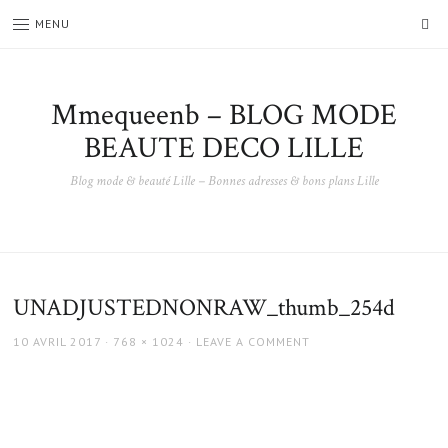
SE
MENU
Mmequeenb – BLOG MODE
BEAUTE DECO LILLE
Blog mode & beauté Lille – Bonnes adresses & bons plans Lille
UNADJUSTEDNONRAW_thumb_254d
POSTED
FULL
10 AVRIL 2017
768 × 1024
LEAVE A COMMENT
ON
SIZE