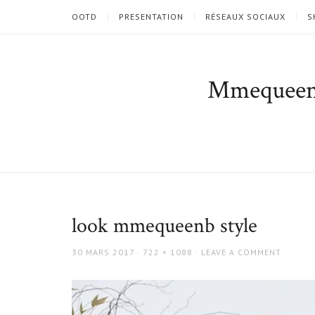
OOTD
PRESENTATION
RÉSEAUX SOCIAUX
S
Mmequee
look mmequeenb style
POSTED
FULL
30 MARS 2017
722 × 1088
LEAVE A COMMENT
ON
SIZE