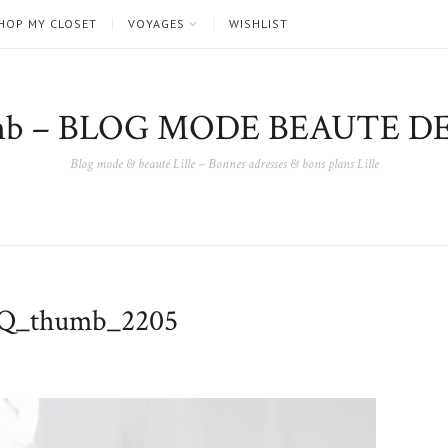
HOP MY CLOSET
VOYAGES
WISHLIST
nb – BLOG MODE BEAUTE DE
Blog mode & beauté Lille – Bonnes adresses & bons plans Lille
Q_thumb_2205