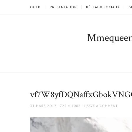
OOTD
PRESENTATION
RÉSEAUX SOCIAUX
S
Mmequee
vf7W8yfDQNaffxGbokVNG
POSTED
FULL
31 MARS 2017
722 × 1088
LEAVE A COMMENT
ON
SIZE