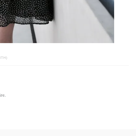
ITH)
re.