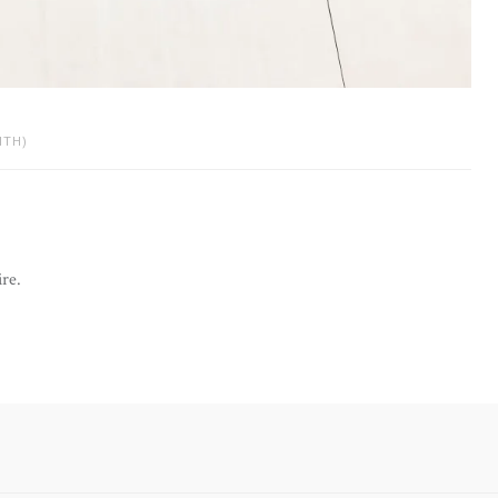
ITH)
re.