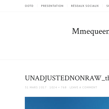
OOTD
PRESENTATION
RÉSEAUX SOCIAUX
S
Mmequee
UNADJUSTEDNONRAW_th
POSTED
FULL
31 MARS 2017
1024 × 768
LEAVE A COMMENT
ON
SIZE