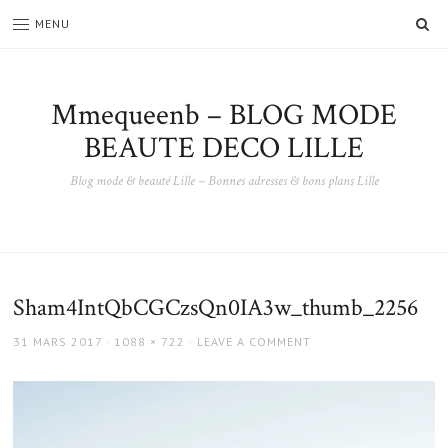
SE
MENU
Mmequeenb – BLOG MODE
BEAUTE DECO LILLE
Blog mode & beauté Lille – Bonnes adresses & bons plans Lille
Sham4IntQbCGCzsQn0IA3w_thumb_2256
POSTED
FULL
31 MARS 2017
1088 × 722
LEAVE A COMMENT
ON
SIZE