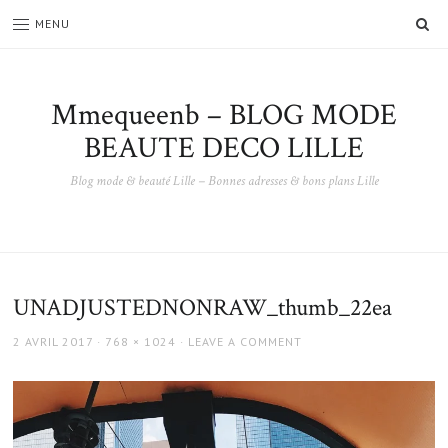
SE
MENU
Mmequeenb – BLOG MODE
BEAUTE DECO LILLE
Blog mode & beauté Lille – Bonnes adresses & bons plans Lille
UNADJUSTEDNONRAW_thumb_22ea
POSTED
FULL
2 AVRIL 2017
768 × 1024
LEAVE A COMMENT
ON
SIZE