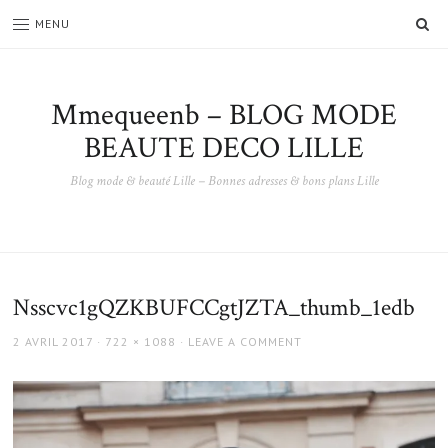
SE
MENU
Mmequeenb – BLOG MODE
BEAUTE DECO LILLE
Blog mode & beauté Lille – Bonnes adresses & bons plans Lille
Nsscvc1gQZKBUFCCgtJZTA_thumb_1edb
POSTED
FULL
2 AVRIL 2017
722 × 1088
LEAVE A COMMENT
ON
SIZE