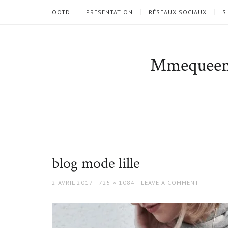
OOTD
PRESENTATION
RÉSEAUX SOCIAUX
S
Mmequee
blog mode lille
POSTED
FULL
2 AVRIL 2017
725 × 1084
LEAVE A COMMENT
ON
SIZE