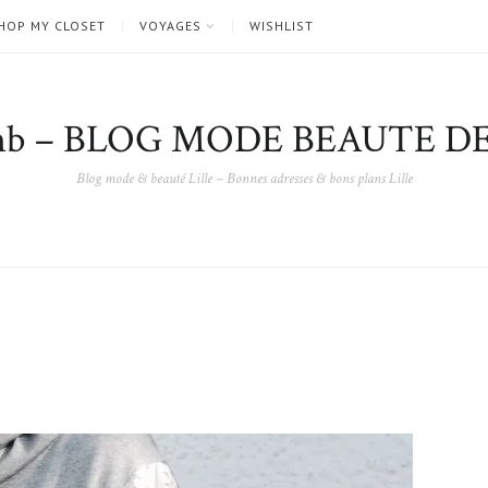
HOP MY CLOSET
VOYAGES
WISHLIST
nb – BLOG MODE BEAUTE DE
Blog mode & beauté Lille – Bonnes adresses & bons plans Lille