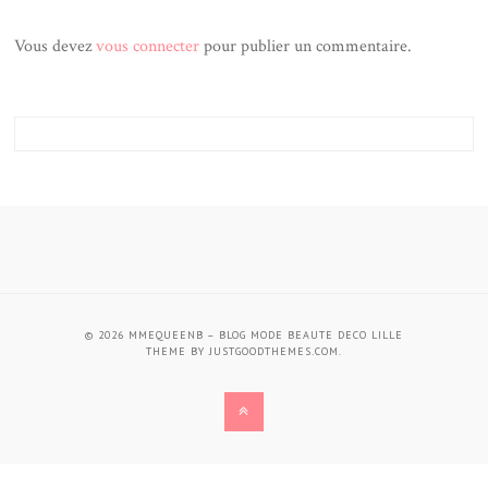
Vous devez
vous connecter
pour publier un commentaire.
© 2026
MMEQUEENB – BLOG MODE BEAUTE DECO LILLE
THEME BY
JUSTGOODTHEMES.COM
.
BACK
TO
THE