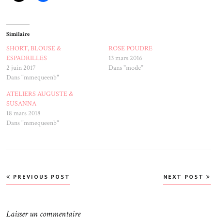
Similaire
SHORT, BLOUSE &
ROSE POUDRE
ESPADRILLES
13 mars 2016
2 juin 2017
Dans "mode"
Dans "mmequeenb"
ATELIERS AUGUSTE &
SUSANNA
18 mars 2018
Dans "mmequeenb"
Navigation
PREVIOUS POST
NEXT POST
de
l’article
Laisser un commentaire