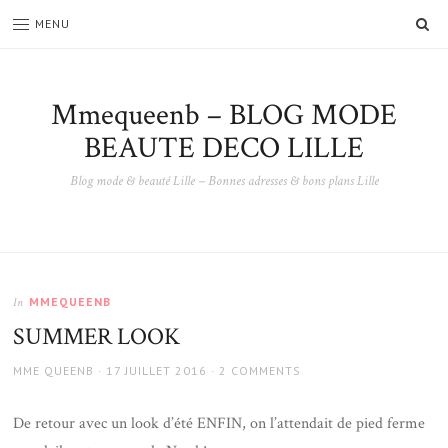
SE
MENU
Mmequeenb – BLOG MODE
BEAUTE DECO LILLE
Blog mode & beauté Lille – Bonnes adresses & bons plans Lille
MMEQUEENB
In
SUMMER LOOK
AUTHOR
POSTED
MME QUEENB
17 JUILLET 2016
2 COMMENTS
ON
De retour avec un look d’été ENFIN, on l’attendait de pied ferme